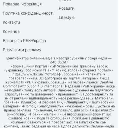
Правова інформація
Розваги
Політика конфіденційності
Lifestyle
Контакти
Команда
Вакансії в РБК-Україна
Розмістити рекламу
Ідентифікатор онлайн-медіа в Реєстрі суб’єктів у сфері медіа —
R40-05347
Інформаційний портал «РБК-Україна» має тримовну версію
(українську, російську та англійську), головна сторінка порталу -
https://www.rbc.ua
. Фотографії, зображення належать їх
правовласникам. Всі фотографії на Порталі, авторами яких є
журналісти «РБК-Україна», розміщені на умовах ліцензії Creative
Commons Attribution 4.0 International. Редакція «РБК-Україна» може
не поділяти точку зору авторів. Оціночні судження не підлягають
спростуванню та доведенню їх правдивості. За достовірність та
зміст реклами відповідальність несе рекламодавець. Матеріали,
позначені плашкою: «Прес-релізи», «Спецпроект», «Партнерський
матеріал», «Promo», «Благодійність», «Резонанс» розміщуються на
правах реклами і призначені, як правило, для осіб, які досягли 21-
річного віку. «Новини компанії» - це інформаційний формат, що
охоплює новини, події та оголошення, пов'язані з діяльністю
компаній, базуються на пресрелізах, які випускають самі
компанії, і за які редакція не несе відповідальність. Онлайн-медіа