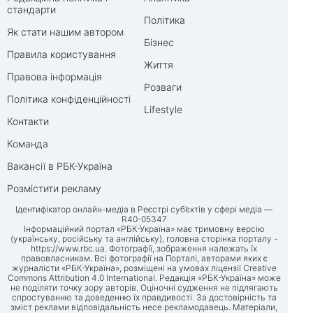
стандарти
Політика
Як стати нашим автором
Бізнес
Правила користування
Життя
Правова інформація
Розваги
Політика конфіденційності
Lifestyle
Контакти
Команда
Вакансії в РБК-Україна
Розмістити рекламу
Ідентифікатор онлайн-медіа в Реєстрі суб’єктів у сфері медіа —
R40-05347
Інформаційний портал «РБК-Україна» має тримовну версію
(українську, російську та англійську), головна сторінка порталу -
https://www.rbc.ua
. Фотографії, зображення належать їх
правовласникам. Всі фотографії на Порталі, авторами яких є
журналісти «РБК-Україна», розміщені на умовах ліцензії Creative
Commons Attribution 4.0 International. Редакція «РБК-Україна» може
не поділяти точку зору авторів. Оціночні судження не підлягають
спростуванню та доведенню їх правдивості. За достовірність та
зміст реклами відповідальність несе рекламодавець. Матеріали,