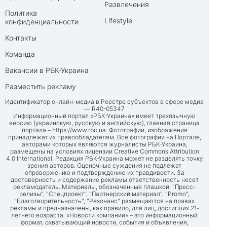
Развлечения
Политика
Lifestyle
конфиденциальности
Контакты
Команда
Вакансии в РБК-Украина
Разместить рекламу
Идентификатор онлайн-медиа в Реестре субъектов в сфере медиа
— R40-05347
Информационный портал «РБК-Украина» имеет трехязычную
версию (украинскую, русскую и английскую), главная страница
портала –
https://www.rbc.ua
. Фотографии, изображения
принадлежат их правообладателям. Все фотографии на Портале,
авторами которых являются журналисты РБК-Украина,
размещены на условиях лицензии Creative Commons Attribution
4.0 International. Редакция РБК-Украина может не разделять точку
зрения авторов. Оценочные суждения не подлежат
опровержению и подтверждению их правдивости. За
достоверность и содержание рекламы ответственность несет
рекламодатель. Материалы, обозначенные плашкой: "Пресс-
релизы", "Спецпроект", "Партнерский материал", "Promo",
"Благотворительность", "Резонанс" размещаются на правах
рекламы и предназначены, как правило, для лиц, достигших 21-
летнего возраста. «Новости компании» – это информационный
формат, охватывающий новости, события и объявления,