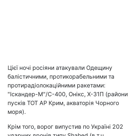
Цієї ночі росіяни атакували Одещину
балістичними, протикорабельними та
протирадіолокаційними ракетами:
"Іскандер-М"/С-400, Онікс, Х-31П (райони
пусків ТОТ АР Крим, акваторія Чорного
моря).
Крім того, ворог випустив по Україні 202
ударних дронів типу Shahed (в т.ч.