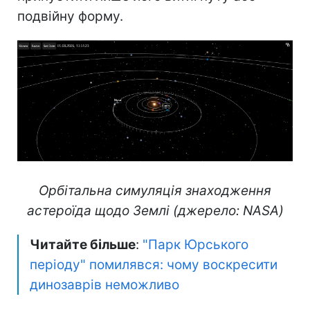
подвійну форму.
Орбітальна симуляція знаходження
астероїда щодо Землі (джерело: NASA)
Читайте більше
:
"Парк Юрського
періоду" помилявся: чому воскресити
динозаврів неможливо