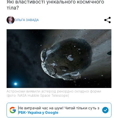
Які властивості унікального космічного
тіла?
ОЛЬГА ЗАВАДА
Астрономи виявили астероїд рекордно складної форми
(фото: NASA Hubble Space Telescope)
Не витрачай час на шум! Читай тільки суть з
РБК-Україна у Google