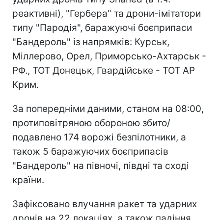
реактивні), "Гербера" та дрони-імітатори
типу "Пародія", баражуючі боєприпаси
"Бандероль" із напрямків: Курськ,
Міллерово, Орел, Приморсько-Ахтарськ -
РФ., ТОТ Донецьк, Гвардійське - ТОТ АР
Крим.
За попередніми даними, станом на 08:00,
протиповітряною обороною збито/
подавлено 174 ворожі безпілотники, а
також 5 баражуючих боєприпасів
"Бандероль" на півночі, півдні та сході
країни.
Зафіксовано влучання ракет та ударних
дронів на 22 локаціях, а також падіння