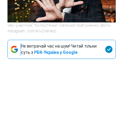
Экс-участник "Холостячки" Евгений Ковтуненко (фото:
instagram. com.kov2nenko)
Не витрачай час на шум! Читай тільки
суть з
РБК-Україна у Google