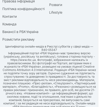
Правова інформація
Розваги
Політика конфіденційності
Lifestyle
Контакти
Команда
Вакансії в РБК-Україна
Розмістити рекламу
Ідентифікатор онлайн-медіа в Реєстрі суб’єктів у сфері медіа —
R40-05347
Інформаційний портал «РБК-Україна» має тримовну версію
(українську, російську та англійську), головна сторінка порталу -
https://www.rbc.ua
. Фотографії, зображення належать їх
правовласникам. Всі фотографії на Порталі, авторами яких є
журналісти «РБК-Україна», розміщені на умовах ліцензії Creative
Commons Attribution 4.0 International. Редакція «РБК-Україна» може
не поділяти точку зору авторів. Оціночні судження не підлягають
спростуванню та доведенню їх правдивості. За достовірність та
зміст реклами відповідальність несе рекламодавець. Матеріали,
позначені плашкою: «Прес-релізи», «Спецпроект», «Партнерський
матеріал», «Promo», «Благодійність», «Резонанс» розміщуються на
правах реклами і призначені, як правило, для осіб, які досягли 21-
річного віку. «Новини компанії» - це інформаційний формат, що
охоплює новини, події та оголошення, пов'язані з діяльністю
компаній, базуються на пресрелізах, які випускають самі
компанії, і за які редакція не несе відповідальність. Онлайн-медіа
«РБК-Україна» призначене для осіб віком від 21 року.