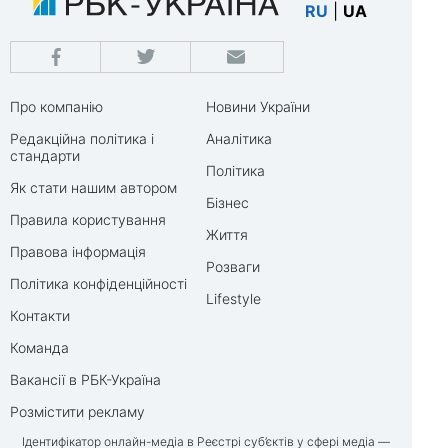
RU
|
UA
Про компанію
Новини України
Редакційна політика і
Аналітика
стандарти
Політика
Як стати нашим автором
Бізнес
Правила користування
Життя
Правова інформація
Розваги
Політика конфіденційності
Lifestyle
Контакти
Команда
Вакансії в РБК-Україна
Розмістити рекламу
Ідентифікатор онлайн-медіа в Реєстрі суб’єктів у сфері медіа —