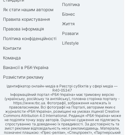
Політика
Як стати нашим автором
Бізнес
Правила користування
Життя
Правова інформація
Розваги
Політика конфіденційності
Lifestyle
Контакти
Команда
Вакансії в РБК-Україна
Розмістити рекламу
Ідентифікатор онлайн-медіа в Реєстрі суб’єктів у сфері медіа —
R40-05347
Інформаційний портал «РБК-Україна» має тримовну версію
(українську, російську та англійську), головна сторінка порталу -
https://www.rbc.ua
. Фотографії, зображення належать їх
правовласникам. Всі фотографії на Порталі, авторами яких є
журналісти «РБК-Україна», розміщені на умовах ліцензії Creative
Commons Attribution 4.0 International. Редакція «РБК-Україна» може
не поділяти точку зору авторів. Оціночні судження не підлягають
спростуванню та доведенню їх правдивості. За достовірність та
зміст реклами відповідальність несе рекламодавець. Матеріали,
позначені плашкою: «Прес-релізи», «Спецпроект», «Партнерський