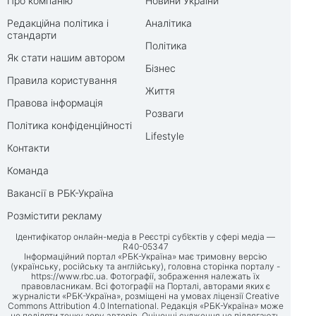
Про компанію
Новини України
Редакційна політика і
Аналітика
стандарти
Політика
Як стати нашим автором
Бізнес
Правила користування
Життя
Правова інформація
Розваги
Політика конфіденційності
Lifestyle
Контакти
Команда
Вакансії в РБК-Україна
Розмістити рекламу
Ідентифікатор онлайн-медіа в Реєстрі суб’єктів у сфері медіа —
R40-05347
Інформаційний портал «РБК-Україна» має тримовну версію
(українську, російську та англійську), головна сторінка порталу -
https://www.rbc.ua
. Фотографії, зображення належать їх
правовласникам. Всі фотографії на Порталі, авторами яких є
журналісти «РБК-Україна», розміщені на умовах ліцензії Creative
Commons Attribution 4.0 International. Редакція «РБК-Україна» може
не поділяти точку зору авторів. Оціночні судження не підлягають