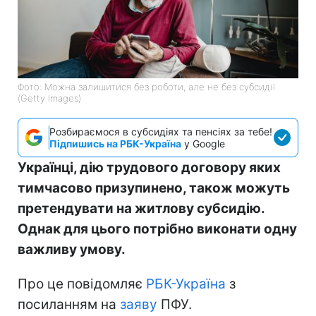
Фото: Можна залишитися без роботи, але не без субсидії
(Getty Images)
Розбираємося в субсидіях та пенсіях за тебе!
Підпишись на РБК-Україна
у Google
Українці, дію трудового договору яких
тимчасово призупинено, також можуть
претендувати на житлову субсидію.
Однак для цього потрібно виконати одну
важливу умову.
Про це повідомляє
РБК-Україна
з
посиланням на
заяву
ПФУ.