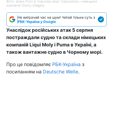
Фото: атаки Росії в Чорному морі торкнулись і німецьких
компаній (Getty Images)
Не витрачай час на шум! Читай тільки суть з
РБК-Україна у Google
Унаслідок російських атак 5 серпня
постраждали судно та склади німецьких
компаній Liqui Moly і Puma в Україні, а
також вантажне судно в Чорному морі.
Про це повідомляє
РБК-Україна
з
посиланням на
Deutsche Welle
.