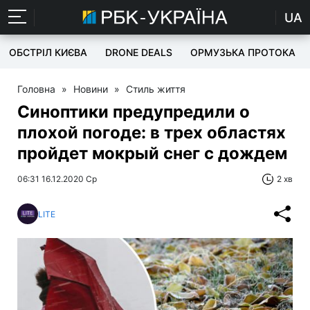
UA
ОБСТРІЛ КИЄВА
DRONE DEALS
ОРМУЗЬКА ПРОТОКА
Головна
»
Новини
»
Стиль життя
Синоптики предупредили о
плохой погоде: в трех областях
пройдет мокрый снег с дождем
06:31 16.12.2020 Ср
2 хв
LITE