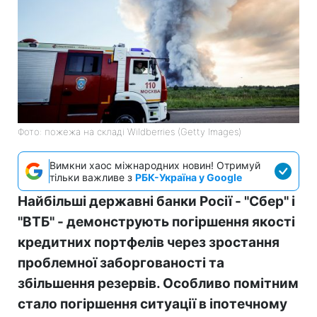
Фото: пожежа на складі Wildberries (Getty Images)
Вимкни хаос міжнародних новин! Отримуй
тільки важливе з
РБК-Україна у Google
Найбільші державні банки Росії - "Сбер" і
"ВТБ" - демонструють погіршення якості
кредитних портфелів через зростання
проблемної заборгованості та
збільшення резервів. Особливо помітним
стало погіршення ситуації в іпотечному