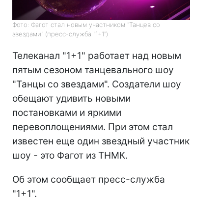
Фото: Фагот стал новым участником "Танцев со
звездами" (пресс-служба "1+1")
Телеканал "1+1" работает над новым
пятым сезоном танцевального шоу
"Танцы со звездами". Создатели шоу
обещают удивить новыми
постановками и яркими
перевоплощениями. При этом стал
известен еще один звездный участник
шоу - это Фагот из ТНМК.
Об этом сообщает пресс-служба
"1+1".