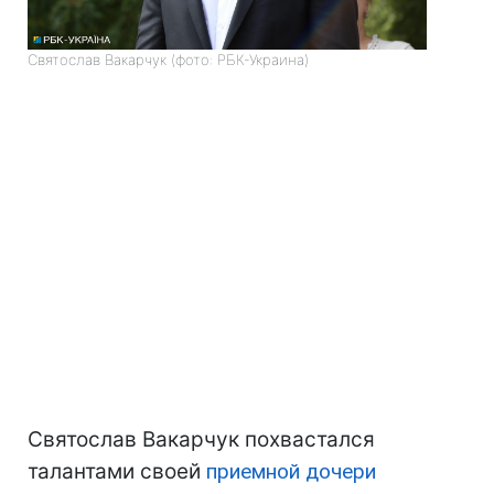
Святослав Вакарчук (фото: РБК-Украина)
Святослав Вакарчук похвастался
талантами своей
приемной дочери