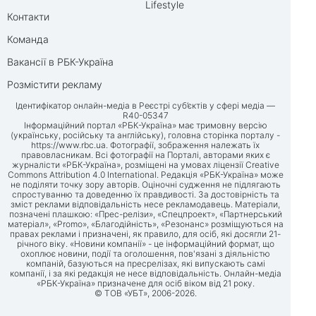
Lifestyle
Контакти
Команда
Вакансії в РБК-Україна
Розмістити рекламу
Ідентифікатор онлайн-медіа в Реєстрі суб’єктів у сфері медіа —
R40-05347
Інформаційний портал «РБК-Україна» має тримовну версію
(українську, російську та англійську), головна сторінка порталу -
https://www.rbc.ua
. Фотографії, зображення належать їх
правовласникам. Всі фотографії на Порталі, авторами яких є
журналісти «РБК-Україна», розміщені на умовах ліцензії Creative
Commons Attribution 4.0 International. Редакція «РБК-Україна» може
не поділяти точку зору авторів. Оціночні судження не підлягають
спростуванню та доведенню їх правдивості. За достовірність та
зміст реклами відповідальність несе рекламодавець. Матеріали,
позначені плашкою: «Прес-релізи», «Спецпроект», «Партнерський
матеріал», «Promo», «Благодійність», «Резонанс» розміщуються на
правах реклами і призначені, як правило, для осіб, які досягли 21-
річного віку. «Новини компанії» - це інформаційний формат, що
охоплює новини, події та оголошення, пов'язані з діяльністю
компаній, базуються на пресрелізах, які випускають самі
компанії, і за які редакція не несе відповідальність. Онлайн-медіа
«РБК-Україна» призначене для осіб віком від 21 року.
© ТОВ «УБТ», 2006-2026.