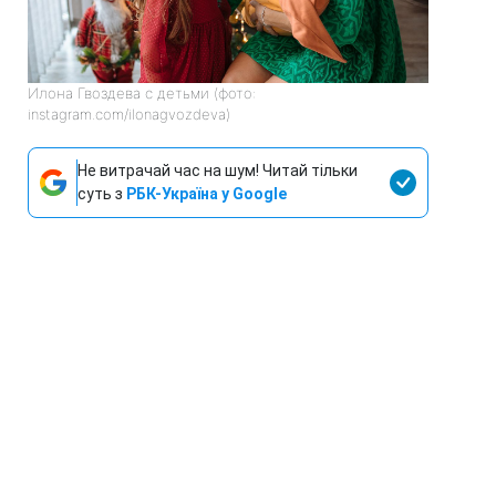
Илона Гвоздева с детьми (фото:
instagram.com/ilonagvozdeva)
Не витрачай час на шум! Читай тільки
суть з
РБК-Україна у Google