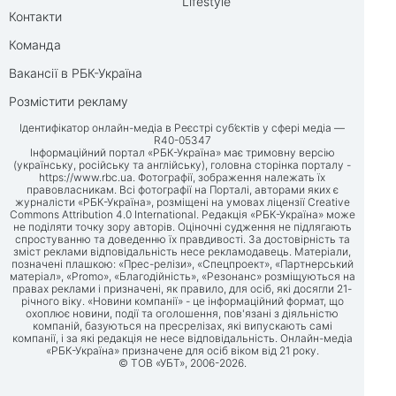
Lifestyle
Контакти
Команда
Вакансії в РБК-Україна
Розмістити рекламу
Ідентифікатор онлайн-медіа в Реєстрі суб’єктів у сфері медіа —
R40-05347
Інформаційний портал «РБК-Україна» має тримовну версію
(українську, російську та англійську), головна сторінка порталу -
https://www.rbc.ua
. Фотографії, зображення належать їх
правовласникам. Всі фотографії на Порталі, авторами яких є
журналісти «РБК-Україна», розміщені на умовах ліцензії Creative
Commons Attribution 4.0 International. Редакція «РБК-Україна» може
не поділяти точку зору авторів. Оціночні судження не підлягають
спростуванню та доведенню їх правдивості. За достовірність та
зміст реклами відповідальність несе рекламодавець. Матеріали,
позначені плашкою: «Прес-релізи», «Спецпроект», «Партнерський
матеріал», «Promo», «Благодійність», «Резонанс» розміщуються на
правах реклами і призначені, як правило, для осіб, які досягли 21-
річного віку. «Новини компанії» - це інформаційний формат, що
охоплює новини, події та оголошення, пов'язані з діяльністю
компаній, базуються на пресрелізах, які випускають самі
компанії, і за які редакція не несе відповідальність. Онлайн-медіа
«РБК-Україна» призначене для осіб віком від 21 року.
© ТОВ «УБТ», 2006-2026.