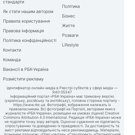
стандарти
Політика
Як стати нашим автором
Бізнес
Правила користування
Життя
Правова інформація
Розваги
Політика конфіденційності
Lifestyle
Контакти
Команда
Вакансії в РБК-Україна
Розмістити рекламу
Ідентифікатор онлайн-медіа в Реєстрі суб’єктів у сфері медіа —
R40-05347
Інформаційний портал «РБК-Україна» має тримовну версію
(українську, російську та англійську), головна сторінка порталу -
https://www.rbc.ua
. Фотографії, зображення належать їх
правовласникам. Всі фотографії на Порталі, авторами яких є
журналісти «РБК-Україна», розміщені на умовах ліцензії Creative
Commons Attribution 4.0 International. Редакція «РБК-Україна» може
не поділяти точку зору авторів. Оціночні судження не підлягають
спростуванню та доведенню їх правдивості. За достовірність та
зміст реклами відповідальність несе рекламодавець. Матеріали,
позначені плашкою: «Прес-релізи», «Спецпроект», «Партнерський