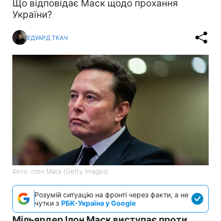
Що відповідає Маск щодо прохання
України?
ЕДУАРД ТКАЧ
Фото: Ілон Маск (Getty Images)
Розумій ситуацію на фронті через факти, а не
чутки з
РБК-Україна у Google
Мільярдер Ілон Маск виступає проти