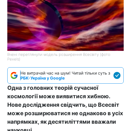
Вчені переглянули модель розширення Всесвіту (фото:
Pexels)
Не витрачай час на шум! Читай тільки суть з
РБК-Україна у Google
Одна з головних теорій сучасної
космології може виявитися хибною.
Нове дослідження свідчить, що Всесвіт
може розширюватися не однаково в усіх
напрямках, як десятиліттями вважали
науковці.