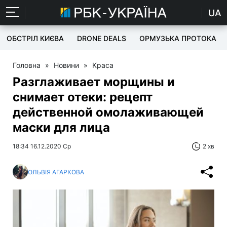
UA
ОБСТРІЛ КИЄВА
DRONE DEALS
ОРМУЗЬКА ПРОТОКА
Головна
»
Новини
»
Краса
Разглаживает морщины и
снимает отеки: рецепт
действенной омолаживающей
маски для лица
18:34 16.12.2020 Ср
2 хв
ОЛЬВІЯ АГАРКОВА