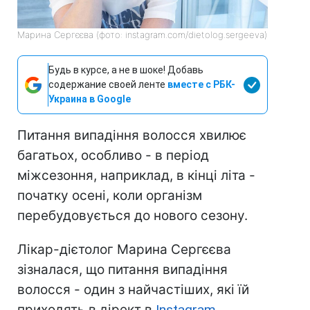
Марина Сергєєва (фото: instagram.com/dietolog.sergeeva)
Будь в курсе, а не в шоке! Добавь
содержание своей ленте
вместе с РБК-
Украина в Google
Питання випадіння волосся хвилює
багатьох, особливо - в період
міжсезоння, наприклад, в кінці літа -
початку осені, коли організм
перебудовується до нового сезону.
Лікар-дієтолог Марина Сергєєва
зізналася, що питання випадіння
волосся - один з найчастіших, які їй
приходять в дірект в
Instagram.