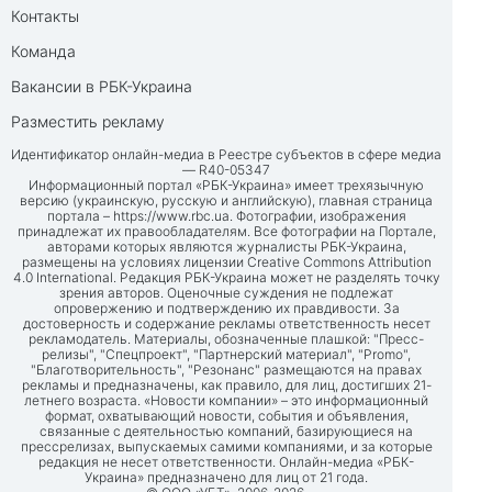
Контакты
Команда
Вакансии в РБК-Украина
Разместить рекламу
Идентификатор онлайн-медиа в Реестре субъектов в сфере медиа
— R40-05347
Информационный портал «РБК-Украина» имеет трехязычную
версию (украинскую, русскую и английскую), главная страница
портала –
https://www.rbc.ua
. Фотографии, изображения
принадлежат их правообладателям. Все фотографии на Портале,
авторами которых являются журналисты РБК-Украина,
размещены на условиях лицензии Creative Commons Attribution
4.0 International. Редакция РБК-Украина может не разделять точку
зрения авторов. Оценочные суждения не подлежат
опровержению и подтверждению их правдивости. За
достоверность и содержание рекламы ответственность несет
рекламодатель. Материалы, обозначенные плашкой: "Пресс-
релизы", "Спецпроект", "Партнерский материал", "Promo",
"Благотворительность", "Резонанс" размещаются на правах
рекламы и предназначены, как правило, для лиц, достигших 21-
летнего возраста. «Новости компании» – это информационный
формат, охватывающий новости, события и объявления,
связанные с деятельностью компаний, базирующиеся на
прессрелизах, выпускаемых самими компаниями, и за которые
редакция не несет ответственности. Онлайн-медиа «РБК-
Украина» предназначено для лиц от 21 года.