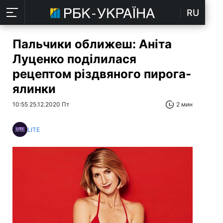
RU
Пальчики оближеш: Аніта
Луценко поділилася
рецептом різдвяного пирога-
ялинки
10:55 25.12.2020 Пт
2 мин
LITE