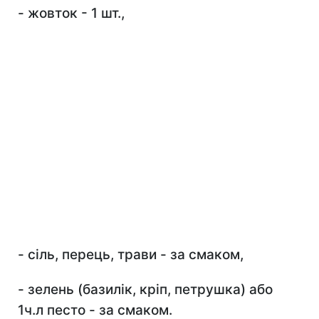
- жовток - 1 шт.,
- сіль, перець, трави - за смаком,
- зелень (базилік, кріп, петрушка) або
1ч.л песто - за смаком.