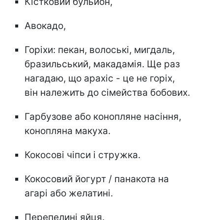
Кістковий бульйон,
Авокадо,
Горіхи: пекан, волоські, мигдаль,
бразильський, макадамія. Ще раз
нагадаю, що арахіс - це не горіх,
він належить до сімейства бобових.
Гарбузове або конопляне насіння,
конопляна макуха.
Кокосові чіпси і стружка.
Кокосовий йогурт / панакота на
агарі або желатині.
Перепелині яйця.