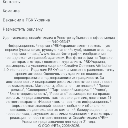
Контакты
Команда
Вакансии в РБК-Украина
Разместить рекламу
Идентификатор онлайн-медиа в Реестре субъектов в сфере медиа
— R40-05347
Информационный портал «РБК-Украина» имеет трехязычную
версию (украинскую, русскую и английскую), главная страница
портала –
https://www.rbc.ua
. Фотографии, изображения
принадлежат их правообладателям. Все фотографии на Портале,
авторами которых являются журналисты РБК-Украина,
размещены на условиях лицензии Creative Commons Attribution
4.0 International. Редакция РБК-Украина может не разделять точку
зрения авторов. Оценочные суждения не подлежат
опровержению и подтверждению их правдивости. За
достоверность и содержание рекламы ответственность несет
рекламодатель. Материалы, обозначенные плашкой: "Пресс-
релизы", "Спецпроект", "Партнерский материал", "Promo",
"Благотворительность", "Резонанс" размещаются на правах
рекламы и предназначены, как правило, для лиц, достигших 21-
летнего возраста. «Новости компании» – это информационный
формат, охватывающий новости, события и объявления,
связанные с деятельностью компаний, базирующиеся на
прессрелизах, выпускаемых самими компаниями, и за которые
редакция не несет ответственности. Онлайн-медиа «РБК-
Украина» предназначено для лиц от 21 года.
© ООО «УБТ», 2006-2026.