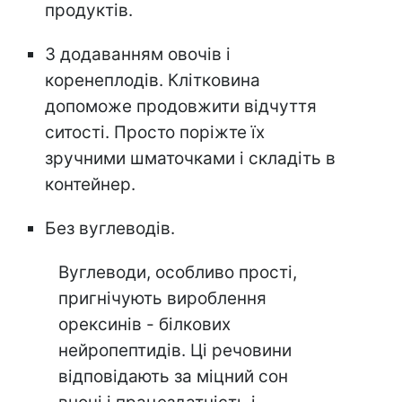
продуктів.
З додаванням овочів і
коренеплодів. Клітковина
допоможе продовжити відчуття
ситості. Просто поріжте їх
зручними шматочками і складіть в
контейнер.
Без вуглеводів.
Вуглеводи, особливо прості,
пригнічують вироблення
орексинів - білкових
нейропептидів. Ці речовини
відповідають за міцний сон