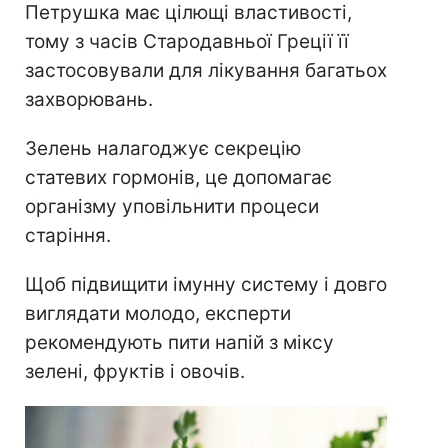
Петрушка має цілющі властивості,
тому з часів Стародавньої Греції її
застосовували для лікування багатьох
захворювань.
Зелень налагоджує секрецію
статевих гормонів, це допомагає
організму уповільнити процеси
старіння.
Щоб підвищити імунну систему і довго
виглядати молодо, експерти
рекомендують пити напій з міксу
зелені, фруктів і овочів.