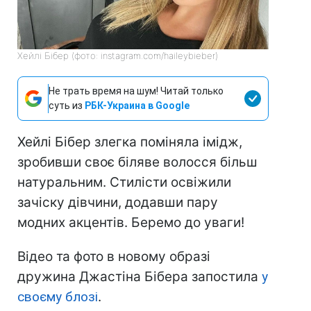
Хейлі Бібер (фото: instagram.com/haileybieber)
Не трать время на шум! Читай только
суть из
РБК-Украина в Google
Хейлі Бібер злегка поміняла імідж,
зробивши своє біляве волосся більш
натуральним. Стилісти освіжили
зачіску дівчини, додавши пару
модних акцентів. Беремо до уваги!
Відео та фото в новому образі
дружина Джастіна Бібера запостила
у
своєму блозі
.