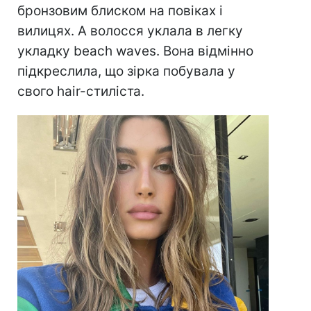
бронзовим блиском на повіках і
вилицях. А волосся уклала в легку
укладку beach waves. Вона відмінно
підкреслила, що зірка побувала у
свого hair-стиліста.