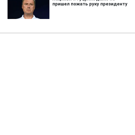
Шоу бизнес
»
Умерла Бонни Тайлер: ее хит
"Holding Out for a Hero" знают
миллионы
12:39 09.07.2026 Чт
3 мин
Артистки не стало спустя несколько
недель после выхода из комы
НАТАЛИЯ КРИЖАНОВСКАЯ