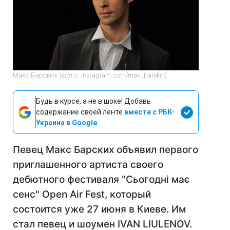
Макс Барских (фото: instagram.com/max_barskih)
Будь в курсе, а не в шоке! Добавь
содержание своей ленте
вместе с РБК-
Украина в Google
Певец Макс Барских объявил первого
приглашенного артиста своего
дебютного фестиваля "Сьогодні має
сенс" Open Air Fest, который
состоится уже 27 июня в Киеве. Им
стал певец и шоумен IVAN LIULENOV.