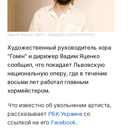
Вадим Яценко (фото: instagram.com/hominchoir)
Художественный руководитель хора
"Гомін" и дирижер Вадим Яценко
сообщил, что покидает Львовскую
национальную оперу, где в течение
восьми лет работал главным
хормейстером.
Что известно об увольнении артиста,
рассказывает
РБК-Украина
со
ссылкой на его
Facebook
.