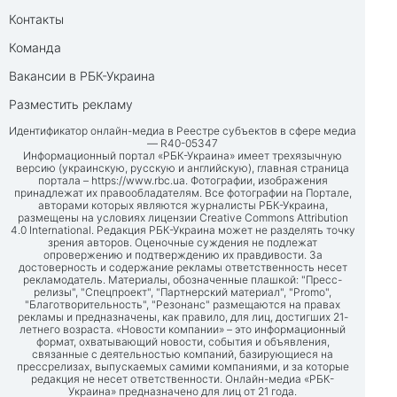
Контакты
Команда
Вакансии в РБК-Украина
Разместить рекламу
Идентификатор онлайн-медиа в Реестре субъектов в сфере медиа
— R40-05347
Информационный портал «РБК-Украина» имеет трехязычную
версию (украинскую, русскую и английскую), главная страница
портала –
https://www.rbc.ua
. Фотографии, изображения
принадлежат их правообладателям. Все фотографии на Портале,
авторами которых являются журналисты РБК-Украина,
размещены на условиях лицензии Creative Commons Attribution
4.0 International. Редакция РБК-Украина может не разделять точку
зрения авторов. Оценочные суждения не подлежат
опровержению и подтверждению их правдивости. За
достоверность и содержание рекламы ответственность несет
рекламодатель. Материалы, обозначенные плашкой: "Пресс-
релизы", "Спецпроект", "Партнерский материал", "Promo",
"Благотворительность", "Резонанс" размещаются на правах
рекламы и предназначены, как правило, для лиц, достигших 21-
летнего возраста. «Новости компании» – это информационный
формат, охватывающий новости, события и объявления,
связанные с деятельностью компаний, базирующиеся на
прессрелизах, выпускаемых самими компаниями, и за которые
редакция не несет ответственности. Онлайн-медиа «РБК-
Украина» предназначено для лиц от 21 года.