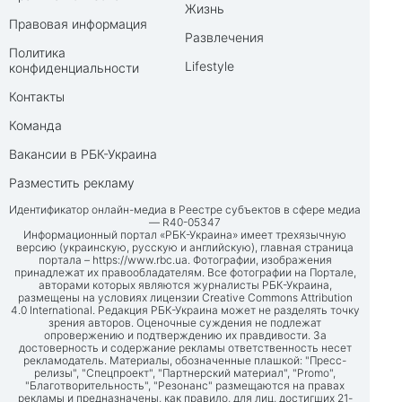
Жизнь
Правовая информация
Развлечения
Политика
Lifestyle
конфиденциальности
Контакты
Команда
Вакансии в РБК-Украина
Разместить рекламу
Идентификатор онлайн-медиа в Реестре субъектов в сфере медиа
— R40-05347
Информационный портал «РБК-Украина» имеет трехязычную
версию (украинскую, русскую и английскую), главная страница
портала –
https://www.rbc.ua
. Фотографии, изображения
принадлежат их правообладателям. Все фотографии на Портале,
авторами которых являются журналисты РБК-Украина,
размещены на условиях лицензии Creative Commons Attribution
4.0 International. Редакция РБК-Украина может не разделять точку
зрения авторов. Оценочные суждения не подлежат
опровержению и подтверждению их правдивости. За
достоверность и содержание рекламы ответственность несет
рекламодатель. Материалы, обозначенные плашкой: "Пресс-
релизы", "Спецпроект", "Партнерский материал", "Promo",
"Благотворительность", "Резонанс" размещаются на правах
рекламы и предназначены, как правило, для лиц, достигших 21-