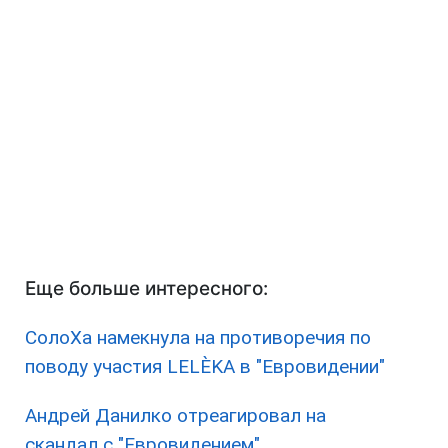
Еще больше интересного:
СолоХа намекнула на противоречия по
поводу участия LELÈKA в "Евровидении"
Андрей Данилко отреагировал на
скандал с "Евровидением"