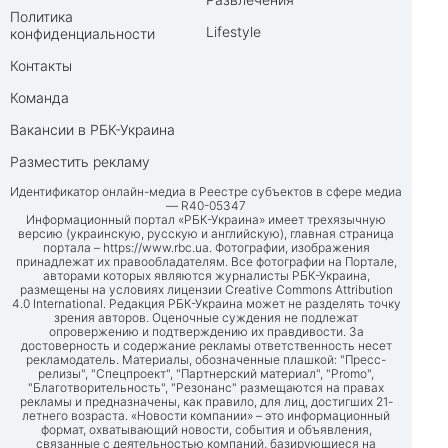
Политика
Lifestyle
конфиденциальности
Контакты
Команда
Вакансии в РБК-Украина
Разместить рекламу
Идентификатор онлайн-медиа в Реестре субъектов в сфере медиа
— R40-05347
Информационный портал «РБК-Украина» имеет трехязычную
версию (украинскую, русскую и английскую), главная страница
портала –
https://www.rbc.ua
. Фотографии, изображения
принадлежат их правообладателям. Все фотографии на Портале,
авторами которых являются журналисты РБК-Украина,
размещены на условиях лицензии Creative Commons Attribution
4.0 International. Редакция РБК-Украина может не разделять точку
зрения авторов. Оценочные суждения не подлежат
опровержению и подтверждению их правдивости. За
достоверность и содержание рекламы ответственность несет
рекламодатель. Материалы, обозначенные плашкой: "Пресс-
релизы", "Спецпроект", "Партнерский материал", "Promo",
"Благотворительность", "Резонанс" размещаются на правах
рекламы и предназначены, как правило, для лиц, достигших 21-
летнего возраста. «Новости компании» – это информационный
формат, охватывающий новости, события и объявления,
связанные с деятельностью компаний, базирующиеся на