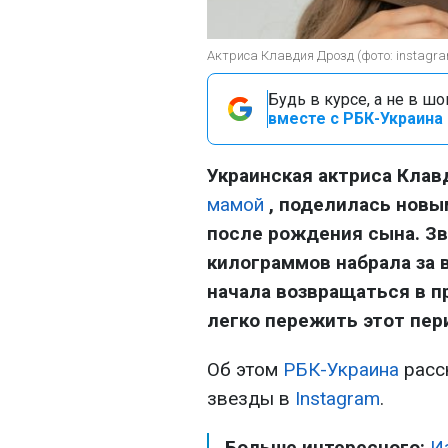
Актриса Клавдия Дрозд (фото: instagra
Будь в курсе, а не в ш
вместе с РБК-Украина 
Украинская актриса Клав
мамой
, поделилась новы
после рождения сына. Зв
килограммов набрала за 
начала возвращаться в п
легко пережить этот пер
Об этом
РБК-Украина
расс
звезды в
Instagram
.
Больше интересного:
И