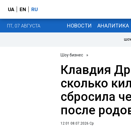
UA
EN
RU
НОВОСТИ
АНАЛИТИКА
ПТ, 07 АВГУСТА
ШОУ
Шоу бизнес
»
Клавдия Др
сколько ки
сбросила ч
после родо
12:01 08.07.2026 Ср