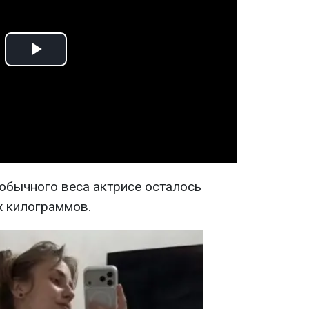
Play
Video
 обычного веса актрисе осталось
х килограммов.