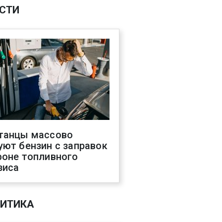
СТИ
танцы массово
уют бензин с заправок
фоне топливного
зиса
ИТИКА