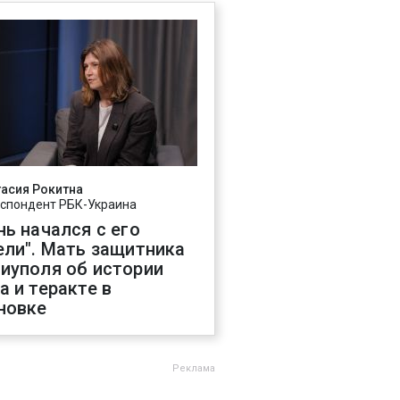
асия Рокитна
спондент РБК-Украина
нь начался с его
ели". Мать защитника
иуполя об истории
а и теракте в
новке