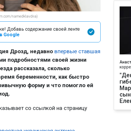
m.com/namedklavdiia)
оке! Добавь содержание своей ленте
в Google
дия Дрозд, недавно
впервые ставшая
ми подробностями своей жизни
Анаст
корре
езда рассказала, сколько
"Де
время беременности, как быстро
гиб
ривычную форму и что помогло ей
Мар
иод.
сын
Еле
казывает со ссылкой на страницу
звестная украинская актриса