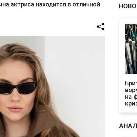
на актриса находится в отличной
НОВО
Бри
вор
на 
кри
АНАЛ