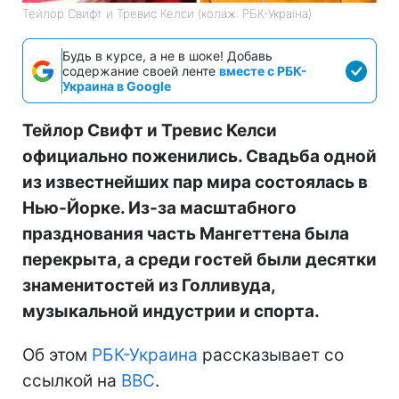
Тейлор Свифт и Тревис Келси (колаж: РБК-Україна)
Будь в курсе, а не в шоке! Добавь
содержание своей ленте
вместе с РБК-
Украина в Google
Тейлор Свифт и Тревис Келси
официально поженились. Свадьба одной
из известнейших пар мира состоялась в
Нью-Йорке. Из-за масштабного
празднования часть Мангеттена была
перекрыта, а среди гостей были десятки
знаменитостей из Голливуда,
музыкальной индустрии и спорта.
Об этом
РБК-Украина
рассказывает со
ссылкой на
BBC
.