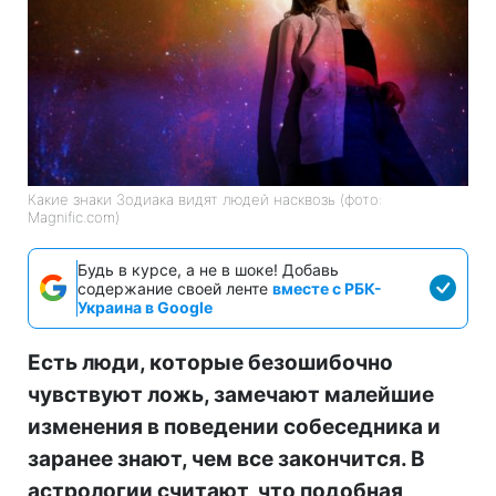
Какие знаки Зодиака видят людей насквозь (фото:
Magnific.com)
Будь в курсе, а не в шоке! Добавь
содержание своей ленте
вместе с РБК-
Украина в Google
Есть люди, которые безошибочно
чувствуют ложь, замечают малейшие
изменения в поведении собеседника и
заранее знают, чем все закончится. В
астрологии считают, что подобная