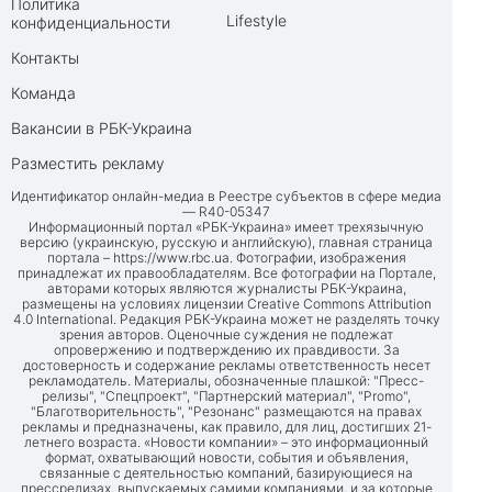
Политика
Lifestyle
конфиденциальности
Контакты
Команда
Вакансии в РБК-Украина
Разместить рекламу
Идентификатор онлайн-медиа в Реестре субъектов в сфере медиа
— R40-05347
Информационный портал «РБК-Украина» имеет трехязычную
версию (украинскую, русскую и английскую), главная страница
портала –
https://www.rbc.ua
. Фотографии, изображения
принадлежат их правообладателям. Все фотографии на Портале,
авторами которых являются журналисты РБК-Украина,
размещены на условиях лицензии Creative Commons Attribution
4.0 International. Редакция РБК-Украина может не разделять точку
зрения авторов. Оценочные суждения не подлежат
опровержению и подтверждению их правдивости. За
достоверность и содержание рекламы ответственность несет
рекламодатель. Материалы, обозначенные плашкой: "Пресс-
релизы", "Спецпроект", "Партнерский материал", "Promo",
"Благотворительность", "Резонанс" размещаются на правах
рекламы и предназначены, как правило, для лиц, достигших 21-
летнего возраста. «Новости компании» – это информационный
формат, охватывающий новости, события и объявления,
связанные с деятельностью компаний, базирующиеся на
прессрелизах, выпускаемых самими компаниями, и за которые