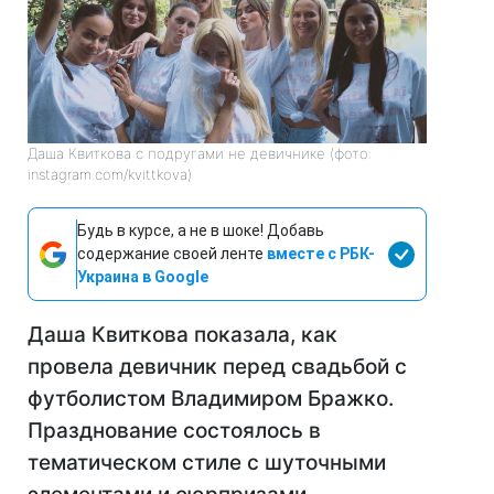
Даша Квиткова с подругами не девичнике (фото:
instagram.com/kvittkova)
Будь в курсе, а не в шоке! Добавь
содержание своей ленте
вместе с РБК-
Украина в Google
Даша Квиткова показала, как
провела девичник перед свадьбой с
футболистом Владимиром Бражко.
Празднование состоялось в
тематическом стиле с шуточными