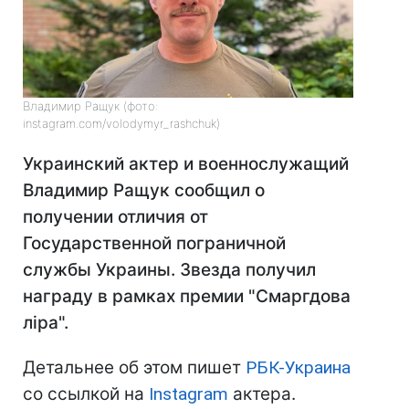
Владимир Ращук (фото:
instagram.com/volodymyr_rashchuk)
Украинский актер и военнослужащий
Владимир Ращук сообщил о
получении отличия от
Государственной пограничной
службы Украины. Звезда получил
награду в рамках премии "Смаргдова
ліра".
Детальнее об этом пишет
РБК-Украина
со ссылкой на
Instagram
актера.