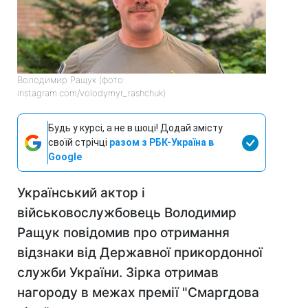
Володимир Ращук (фото:
instagram.com/volodymyr_rashchuk)
Будь у курсі, а не в шоці! Додай змісту
своїй стрічці
разом з РБК-Україна в
Google
Український актор і
військовослужбовець Володимир
Ращук повідомив про отримання
відзнаки від Державної прикордонної
служби України. Зірка отримав
нагороду в межах премії "Смаргдова