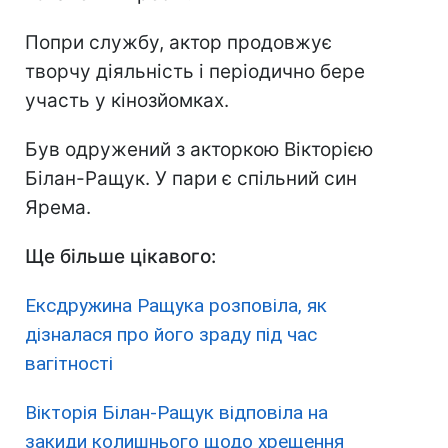
Попри службу, актор продовжує
творчу діяльність і періодично бере
участь у кінозйомках.
Був одружений з акторкою Вікторією
Білан-Ращук. У пари є спільний син
Ярема.
Ще більше цікавого:
Ексдружина Ращука розповіла, як
дізналася про його зраду під час
вагітності
Вікторія Білан-Ращук відповіла на
закиди колишнього щодо хрещення