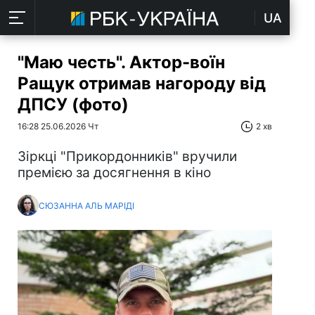
UA
"Маю честь". Актор-воїн
Ращук отримав нагороду від
ДПСУ (фото)
16:28 25.06.2026 Чт
2 хв
Зіркці "Прикордонників" вручили
премією за досягнення в кіно
СЮЗАННА АЛЬ МАРІДІ