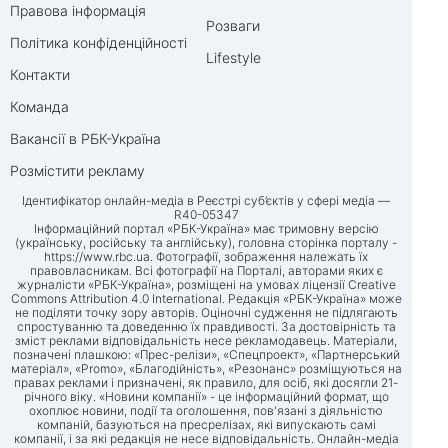
Правова інформація
Розваги
Політика конфіденційності
Lifestyle
Контакти
Команда
Вакансії в РБК-Україна
Розмістити рекламу
Ідентифікатор онлайн-медіа в Реєстрі суб’єктів у сфері медіа —
R40-05347
Інформаційний портал «РБК-Україна» має тримовну версію
(українську, російську та англійську), головна сторінка порталу -
https://www.rbc.ua
. Фотографії, зображення належать їх
правовласникам. Всі фотографії на Порталі, авторами яких є
журналісти «РБК-Україна», розміщені на умовах ліцензії Creative
Commons Attribution 4.0 International. Редакція «РБК-Україна» може
не поділяти точку зору авторів. Оціночні судження не підлягають
спростуванню та доведенню їх правдивості. За достовірність та
зміст реклами відповідальність несе рекламодавець. Матеріали,
позначені плашкою: «Прес-релізи», «Спецпроект», «Партнерський
матеріал», «Promo», «Благодійність», «Резонанс» розміщуються на
правах реклами і призначені, як правило, для осіб, які досягли 21-
річного віку. «Новини компанії» - це інформаційний формат, що
охоплює новини, події та оголошення, пов'язані з діяльністю
компаній, базуються на пресрелізах, які випускають самі
компанії, і за які редакція не несе відповідальність. Онлайн-медіа