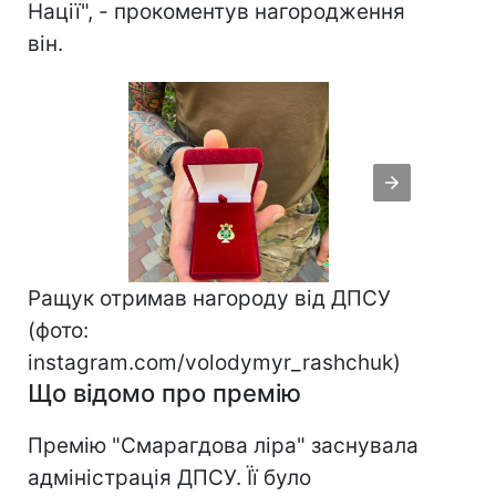
Нації", - прокоментув нагородження
він.
Ращук отримав нагороду від ДПСУ
(фото:
instagram.com/volodymyr_rashchuk)
Що відомо про премію
Премію "Смарагдова ліра" заснувала
адміністрація ДПСУ. Її було