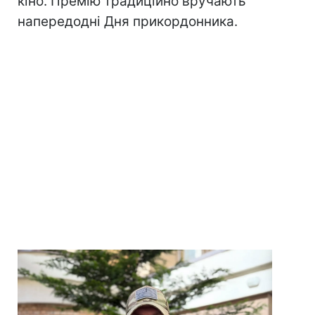
кіно. Премію традиційно вручають
напередодні Дня прикордонника.