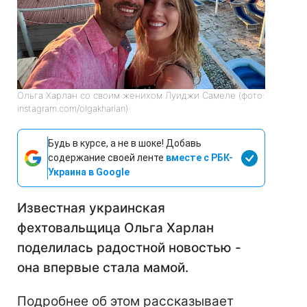
Ольга Харлан со своим женихом Луиджи Самеле (фото:
instagram.com/olgakharlan)
Будь в курсе, а не в шоке! Добавь
содержание своей ленте
вместе с РБК-
Украина в Google
Известная украинская
фехтовальщица Ольга Харлан
поделилась радостной новостью -
она впервые стала мамой.
Подробнее об этом рассказывает