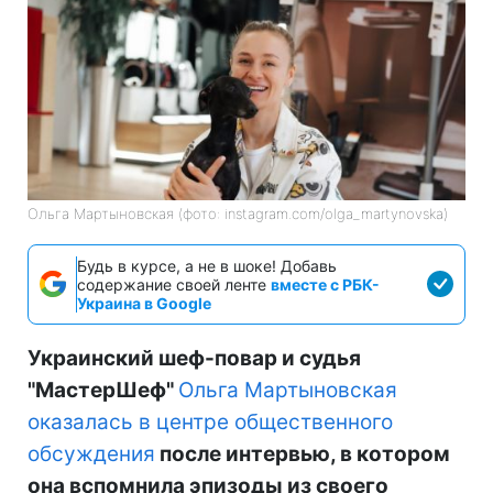
Ольга Мартыновская (фото: instagram.com/olga_martynovska)
Будь в курсе, а не в шоке! Добавь
содержание своей ленте
вместе с РБК-
Украина в Google
Украинский шеф-повар и судья
"МастерШеф"
Ольга Мартыновская
оказалась в центре общественного
обсуждения
после интервью, в котором
она вспомнила эпизоды из своего