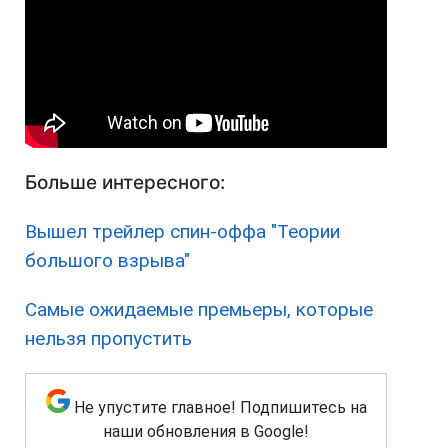
Больше интересного:
Вышел трейлер спин-оффа "Теории
большого взрыва"
Самые ожидаемые премьеры, которые
нельзя пропустить
Не упустите главное! Подпишитесь на
наши обновления в Google!