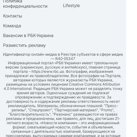
Политика
Lifestyle
конфиденциальности
Контакты
Команда
Вакансии в РБК-Украина
Разместить рекламу
Идентификатор онлайн-медиа в Реестре субъектов в сфере медиа
— R40-05347
Информационный портал «РБК-Украина» имеет трехязычную
версию (украинскую, русскую и английскую), главная страница
портала –
https://www.rbc.ua
. Фотографии, изображения
принадлежат их правообладателям. Все фотографии на Портале,
авторами которых являются журналисты РБК-Украина,
размещены на условиях лицензии Creative Commons Attribution
4.0 International. Редакция РБК-Украина может не разделять точку
зрения авторов. Оценочные суждения не подлежат
опровержению и подтверждению их правдивости. За
достоверность и содержание рекламы ответственность несет
рекламодатель. Материалы, обозначенные плашкой: "Пресс-
релизы", "Спецпроект", "Партнерский материал", "Promo",
"Благотворительность", "Резонанс" размещаются на правах
рекламы и предназначены, как правило, для лиц, достигших 21-
летнего возраста. «Новости компании» – это информационный
формат, охватывающий новости, события и объявления,
связанные с деятельностью компаний, базирующиеся на
прессрелизах, выпускаемых самими компаниями, и за которые