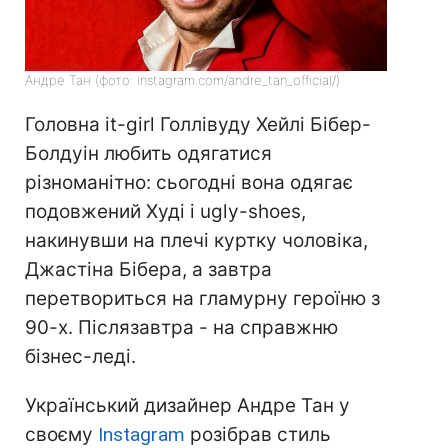
Андре Тан (фото: instagram.com/andre_tan_official/)
Головна it-girl Голлівуду Хейлі Бібер-
Болдуін любить одягатися
різноманітно: сьогодні вона одягає
подовжений Худі і ugly-shoes,
накинувши на плечі куртку чоловіка,
Джастіна Бібера, а завтра
перетвориться на гламурну героїню з
90-х. Післязавтра - на справжню
бізнес-леді.
Український дизайнер Андре Тан у
своєму
Instagram
розібрав стиль