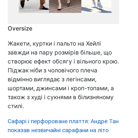
Oversize
Жакети, куртки і пальто на Хейлі
завжди на пару розмірів більше, що
створює ефект обсягу і вільного крою.
Піджак ніби з чоловічого плеча
відмінно виглядає з легінсами,
шортами, джинсами і кроп-топами, а
також з худі і сукнями в білизняному
стилі.
Сафарі і перфороване плаття: Андре Тан
показав незвичайні сарафани на літо