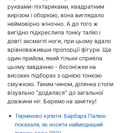
руквами-ліхтариками, квадратним
вирізом і оборкою, вона виглядало
неймовірно жіночно. А до того ж
вигідно підкреслила тонку талію і
довгі засмаглі ноги, при цьому вдало
врівноваживши пропорції фігури. Ще
один прийом, який тільки сприяла
цьому завданню - босоніжки на
високих підборах з однією тонкою
смужкою. Таким чином, ділянка стопи
візуально "додалася" до загальної
довжини ніг. Беремо на замітку!
Терміново купити: Барбара Палвін
показала, як носити наймодніший