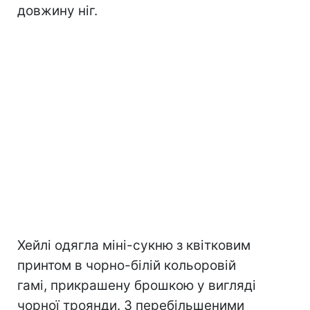
довжину ніг.
Хейлі одягла міні-сукню з квітковим
принтом в чорно-білій кольоровій
гамі, прикрашену брошкою у вигляді
чорної троянди. З перебільшеними