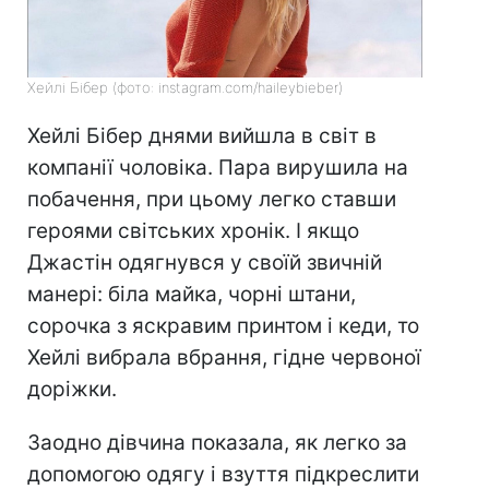
Хейлі Бібер (фото: instagram.com/haileybieber)
Хейлі Бібер днями вийшла в світ в
компанії чоловіка. Пара вирушила на
побачення, при цьому легко ставши
героями світських хронік. І якщо
Джастін одягнувся у своїй звичній
манері: біла майка, чорні штани,
сорочка з яскравим принтом і кеди, то
Хейлі вибрала вбрання, гідне червоної
доріжки.
Заодно дівчина показала, як легко за
допомогою одягу і взуття підкреслити