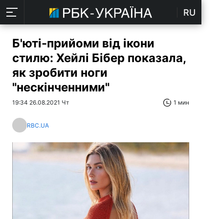
RU
Б'юті-прийоми від ікони
стилю: Хейлі Бібер показала,
як зробити ноги
"нескінченними"
19:34 26.08.2021 Чт
1 мин
RBC.UA