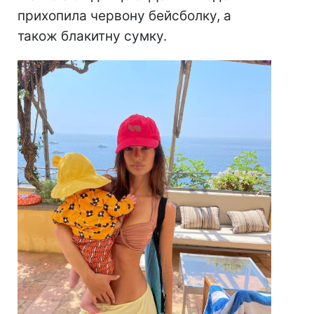
прихопила червону бейсболку, а
також блакитну сумку.