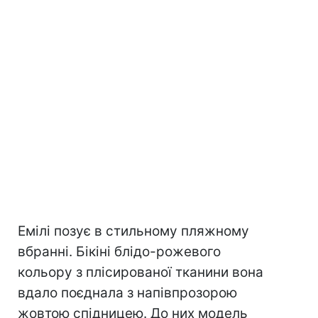
Емілі позує в стильному пляжному
вбранні. Бікіні блідо-рожевого
кольору з плісированої тканини вона
вдало поєднала з напівпрозорою
жовтою спідницею. До них модель