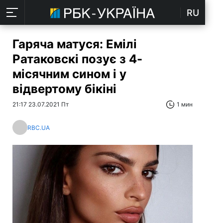
RU
Гаряча матуся: Емілі
Ратаковскі позує з 4-
місячним сином і у
відвертому бікіні
21:17 23.07.2021 Пт
1 мин
RBC.UA