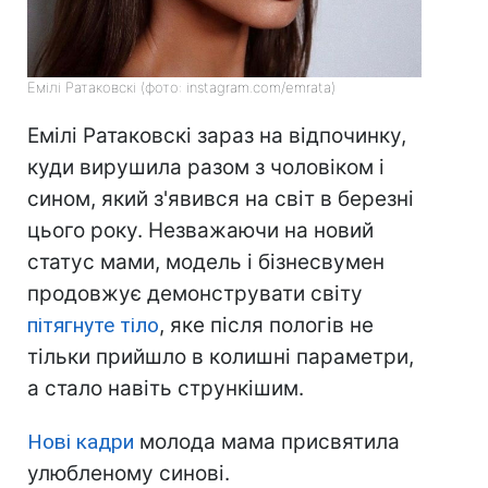
Емілі Ратаковскі (фото: instagram.com/emrata)
Емілі Ратаковскі зараз на відпочинку,
куди вирушила разом з чоловіком і
сином, який з'явився на світ в березні
цього року. Незважаючи на новий
статус мами, модель і бізнесвумен
продовжує демонструвати світу
пітягнуте тіло
, яке після пологів не
тільки прийшло в колишні параметри,
а стало навіть стрункішим.
Нові кадри
молода мама присвятила
улюбленому синові.