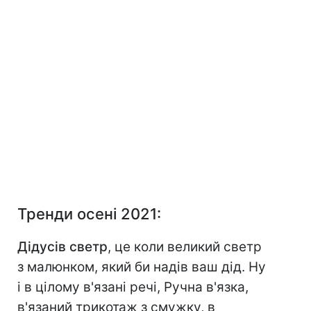
Тренди осені 2021:
Дідусів светр
, це коли великий светр
з малюнком, який би надів ваш дід. Ну
і в цілому в'язані речі, Ручна в'язка,
в'язаний трикотаж з смужку, в