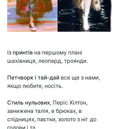
Із
принтів
на першому плані
шахівниця, леопард, троянди.
Петчворк і тай-дай
все ще з нами,
якщо любите, носіть.
Стиль нульових
, Періс Хілтон,
занижена талія, в брюках, в
спідницях, паєтки, золото з ніг до
голови і тд.