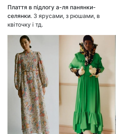
Плаття в підлогу а-ля панянки-
селянки
. З ярусами, з рюшами, в
квіточку і тд.