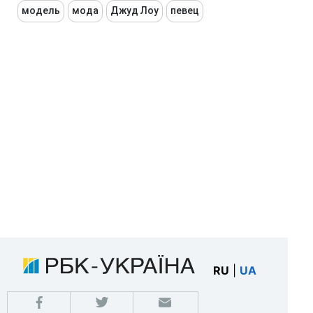
модель
мода
Джуд Лоу
певец
RU
|
UA