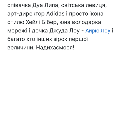
співачка Дуа Липа, світська левиця,
арт-директор Adidas і просто ікона
стилю Хейлі Бібер, юна володарка
мережі і дочка Джуда Лоу -
Айріс Лоу
і
багато хто інших зірок першої
величини. Надихаємося!