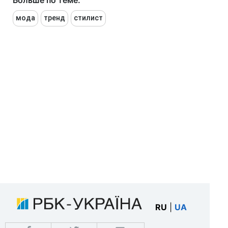
Больше по теме:
мода
тренд
стилист
RU
|
UA