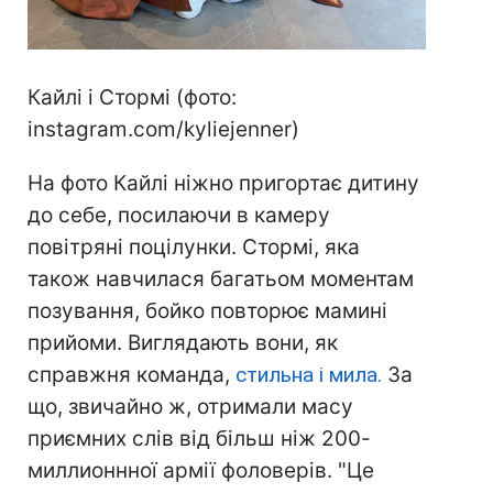
Кайлі і Стормі (фото:
instagram.com/kyliejenner)
На фото Кайлі ніжно пригортає дитину
до себе, посилаючи в камеру
повітряні поцілунки. Стормі, яка
також навчилася багатьом моментам
позування, бойко повторює мамині
прийоми. Виглядають вони, як
справжня команда,
стильна і мила.
За
що, звичайно ж, отримали масу
приємних слів від більш ніж 200-
миллионнної армії фоловерів. "Це