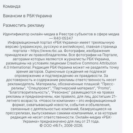
Команда
Вакансии в РБК-Украина
Разместить рекламу
Идентификатор онлайн-медиа в Реестре субъектов в сфере медиа
— R40-05347
Информационный портал «РБК-Украина» имеет трехязычную
версию (украинскую, русскую и английскую), главная страница
портала –
https://www.rbc.ua
. Фотографии, изображения
принадлежат их правообладателям. Все фотографии на Портале,
авторами которых являются журналисты РБК-Украина,
размещены на условиях лицензии Creative Commons Attribution
4.0 International. Редакция РБК-Украина может не разделять точку
зрения авторов. Оценочные суждения не подлежат
опровержению и подтверждению их правдивости. За
достоверность и содержание рекламы ответственность несет
рекламодатель. Материалы, обозначенные плашкой: "Пресс-
релизы", "Спецпроект", "Партнерский материал", "Promo",
"Благотворительность", "Резонанс" размещаются на правах
рекламы и предназначены, как правило, для лиц, достигших 21-
летнего возраста. «Новости компании» – это информационный
формат, охватывающий новости, события и объявления,
связанные с деятельностью компаний, базирующиеся на
прессрелизах, выпускаемых самими компаниями, и за которые
редакция не несет ответственности. Онлайн-медиа «РБК-
Украина» предназначено для лиц от 21 года.
© ООО «УБТ», 2006-2026.