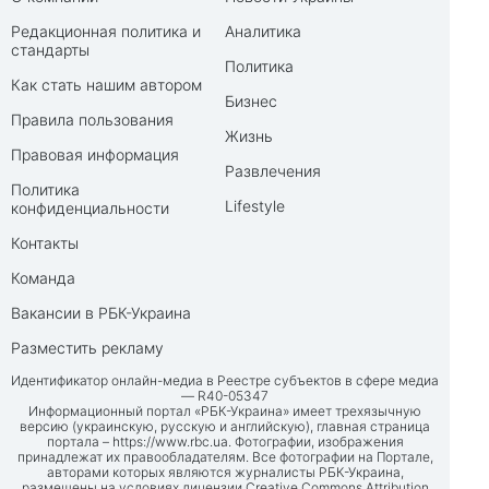
Редакционная политика и
Аналитика
стандарты
Политика
Как стать нашим автором
Бизнес
Правила пользования
Жизнь
Правовая информация
Развлечения
Политика
Lifestyle
конфиденциальности
Контакты
Команда
Вакансии в РБК-Украина
Разместить рекламу
Идентификатор онлайн-медиа в Реестре субъектов в сфере медиа
— R40-05347
Информационный портал «РБК-Украина» имеет трехязычную
версию (украинскую, русскую и английскую), главная страница
портала –
https://www.rbc.ua
. Фотографии, изображения
принадлежат их правообладателям. Все фотографии на Портале,
авторами которых являются журналисты РБК-Украина,
размещены на условиях лицензии Creative Commons Attribution