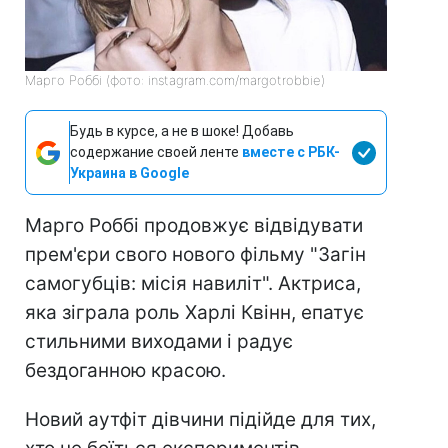
Марго Роббі (фото: instagram.com/margotrobbie)
Будь в курсе, а не в шоке! Добавь
содержание своей ленте
вместе с РБК-
Украина в Google
Марго Роббі продовжує відвідувати
прем'єри свого нового фільму "Загін
самогубців: місія навиліт". Актриса,
яка зіграла роль Харлі Квінн, епатує
стильними виходами і радує
бездоганною красою.
Новий аутфіт дівчини підійде для тих,