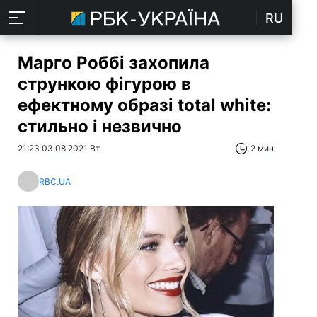
RU
Марго Роббі захопила
стрункою фігурою в
ефектному образі total white:
стильно і незвично
21:23 03.08.2021 Вт
2 мин
RBC.UA