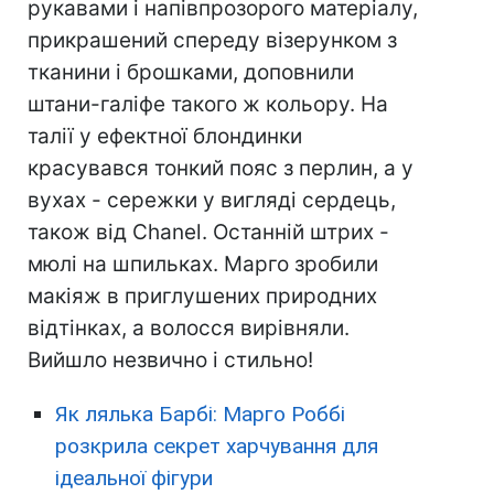
рукавами і напівпрозорого матеріалу,
прикрашений спереду візерунком з
тканини і брошками, доповнили
штани-галіфе такого ж кольору. На
талії у ефектної блондинки
красувався тонкий пояс з перлин, а у
вухах - сережки у вигляді сердець,
також від Сhanel. Останній штрих -
мюлі на шпильках. Марго зробили
макіяж в приглушених природних
відтінках, а волосся вирівняли.
Вийшло незвично і стильно!
Як лялька Барбі: Марго Роббі
розкрила секрет харчування для
ідеальної фігури