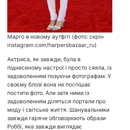
Марго в новому аутфіті (фото: скрін
instagram.com/harpersbazaar_ru)
Актриса, як завжди, була в
піднесеному настрої і просто сяяла, із
задоволенням позуючи фотографам. У
своєму блозі вона не поспішає
постити фото. Але зате ними із
задоволенням діляться портали про
моду і світське життя. Шанувальники
завжди гаряче обговорюють образи
Роббі, яка завжди виглядає