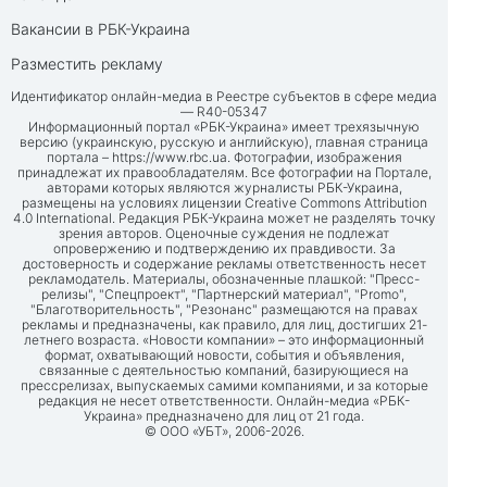
Вакансии в РБК-Украина
Разместить рекламу
Идентификатор онлайн-медиа в Реестре субъектов в сфере медиа
— R40-05347
Информационный портал «РБК-Украина» имеет трехязычную
версию (украинскую, русскую и английскую), главная страница
портала –
https://www.rbc.ua
. Фотографии, изображения
принадлежат их правообладателям. Все фотографии на Портале,
авторами которых являются журналисты РБК-Украина,
размещены на условиях лицензии Creative Commons Attribution
4.0 International. Редакция РБК-Украина может не разделять точку
зрения авторов. Оценочные суждения не подлежат
опровержению и подтверждению их правдивости. За
достоверность и содержание рекламы ответственность несет
рекламодатель. Материалы, обозначенные плашкой: "Пресс-
релизы", "Спецпроект", "Партнерский материал", "Promo",
"Благотворительность", "Резонанс" размещаются на правах
рекламы и предназначены, как правило, для лиц, достигших 21-
летнего возраста. «Новости компании» – это информационный
формат, охватывающий новости, события и объявления,
связанные с деятельностью компаний, базирующиеся на
прессрелизах, выпускаемых самими компаниями, и за которые
редакция не несет ответственности. Онлайн-медиа «РБК-
Украина» предназначено для лиц от 21 года.
© ООО «УБТ», 2006-2026.