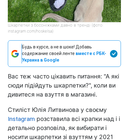
Шкарпетки з босоніжками давно в тренді (фото:
instagram.com/hoskelsa)
Будь в курсе, а не в шоке! Добавь
содержание своей ленте
вместе с РБК-
Украина в Google
Вас теж часто цікавить питання: "А які
сюди підійдуть шкарпетки?", коли ви
дивитеся на взуття в магазині.
Стиліст Юлія Литвинова у своєму
Instagram
розставила всі крапки над i і
детально розповіла, як вибирати і
носити шкарпетки зі взуттям у 2021