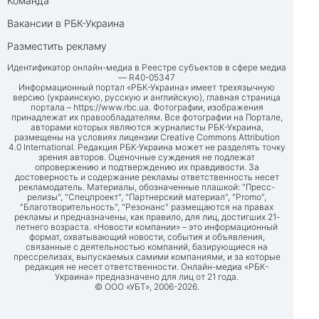
Команда
Вакансии в РБК-Украина
Разместить рекламу
Идентификатор онлайн-медиа в Реестре субъектов в сфере медиа
— R40-05347
Информационный портал «РБК-Украина» имеет трехязычную
версию (украинскую, русскую и английскую), главная страница
портала –
https://www.rbc.ua
. Фотографии, изображения
принадлежат их правообладателям. Все фотографии на Портале,
авторами которых являются журналисты РБК-Украина,
размещены на условиях лицензии Creative Commons Attribution
4.0 International. Редакция РБК-Украина может не разделять точку
зрения авторов. Оценочные суждения не подлежат
опровержению и подтверждению их правдивости. За
достоверность и содержание рекламы ответственность несет
рекламодатель. Материалы, обозначенные плашкой: "Пресс-
релизы", "Спецпроект", "Партнерский материал", "Promo",
"Благотворительность", "Резонанс" размещаются на правах
рекламы и предназначены, как правило, для лиц, достигших 21-
летнего возраста. «Новости компании» – это информационный
формат, охватывающий новости, события и объявления,
связанные с деятельностью компаний, базирующиеся на
прессрелизах, выпускаемых самими компаниями, и за которые
редакция не несет ответственности. Онлайн-медиа «РБК-
Украина» предназначено для лиц от 21 года.
© ООО «УБТ», 2006-2026.