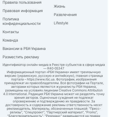
Правила пользования
Жизнь
Правовая информация
Развлечения
Политика
Lifestyle
конфиденциальности
Контакты
Команда
Вакансии в РБК-Украина
Разместить рекламу
Идентификатор онлайн-медиа в Реестре субъектов в сфере медиа
— R40-05347
Информационный портал «РБК-Украина» имеет трехязычную
версию (украинскую, русскую и английскую), главная страница
портала –
https://www.rbc.ua
. Фотографии, изображения
принадлежат их правообладателям. Все фотографии на Портале,
авторами которых являются журналисты РБК-Украина,
размещены на условиях лицензии Creative Commons Attribution
4.0 International. Редакция РБК-Украина может не разделять точку
зрения авторов. Оценочные суждения не подлежат
опровержению и подтверждению их правдивости. За
достоверность и содержание рекламы ответственность несет
рекламодатель. Материалы, обозначенные плашкой: "Пресс-
релизы", "Спецпроект", "Партнерский материал", "Promo",
"Благотворительность", "Резонанс" размещаются на правах