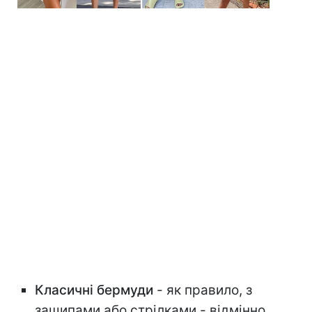
Класичні бермуди
- як правило, з
защипами або стрілками - відмінно