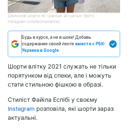
Джинсові шорти як і раніше актуальні (фото:
instagram.com/leoniehanne)
Будь в курсе, а не в шоке! Добавь
содержание своей ленте
вместе с РБК-
Украина в Google
Шорти влітку 2021 служать не тільки
порятунком від спеки, але і можуть
стати стильною фішкою в образі.
Стиліст Файіла Еспібі у своєму
Instagram
розповіла, які шорти зараз
актуальні.