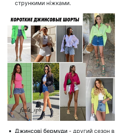
стрункими ніжками.
Джинсові бермуди
- другий сезон в