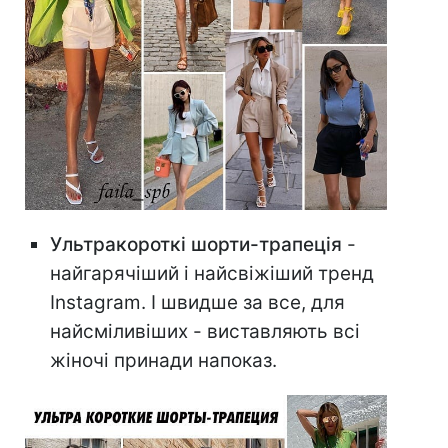
Ультракороткі шорти-трапеція
-
найгарячіший і найсвіжіший тренд
Instagram. І швидше за все, для
найсміливіших - виставляють всі
жіночі принади напоказ.