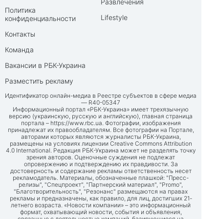
Развлечения
Политика
Lifestyle
конфиденциальности
Контакты
Команда
Вакансии в РБК-Украина
Разместить рекламу
Идентификатор онлайн-медиа в Реестре субъектов в сфере медиа
— R40-05347
Информационный портал «РБК-Украина» имеет трехязычную
версию (украинскую, русскую и английскую), главная страница
портала –
https://www.rbc.ua
. Фотографии, изображения
принадлежат их правообладателям. Все фотографии на Портале,
авторами которых являются журналисты РБК-Украина,
размещены на условиях лицензии Creative Commons Attribution
4.0 International. Редакция РБК-Украина может не разделять точку
зрения авторов. Оценочные суждения не подлежат
опровержению и подтверждению их правдивости. За
достоверность и содержание рекламы ответственность несет
рекламодатель. Материалы, обозначенные плашкой: "Пресс-
релизы", "Спецпроект", "Партнерский материал", "Promo",
"Благотворительность", "Резонанс" размещаются на правах
рекламы и предназначены, как правило, для лиц, достигших 21-
летнего возраста. «Новости компании» – это информационный
формат, охватывающий новости, события и объявления,
связанные с деятельностью компаний, базирующиеся на