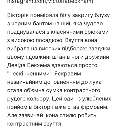
instagram.com/victoriabeckham)
Вікторія приміряла білу закриту блузу
з чорним бантом на шиї, яка чудово
поєднувалася з класичними брюками
з високою посадкою. Взуття вона
вибрала на високих підборах: завдяки
цьому і довжині штанів ноги дружини
Девіда Бекхема здаються просто
"нескінченними". Яскравим і
незвичайним доповненням до лука
стала об'ємна сумка контрастного
рудого кольору. Цей один з улюблених
прийомів Вікторії вже став фірмовим.
Але зазвичай ікона стилю робить
контрастним взуття.