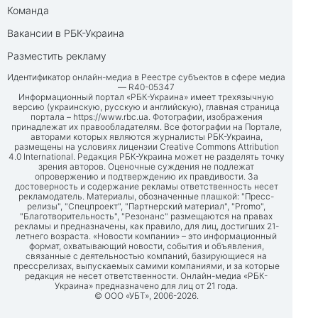
Команда
Вакансии в РБК-Украина
Разместить рекламу
Идентификатор онлайн-медиа в Реестре субъектов в сфере медиа
— R40-05347
Информационный портал «РБК-Украина» имеет трехязычную
версию (украинскую, русскую и английскую), главная страница
портала –
https://www.rbc.ua
. Фотографии, изображения
принадлежат их правообладателям. Все фотографии на Портале,
авторами которых являются журналисты РБК-Украина,
размещены на условиях лицензии Creative Commons Attribution
4.0 International. Редакция РБК-Украина может не разделять точку
зрения авторов. Оценочные суждения не подлежат
опровержению и подтверждению их правдивости. За
достоверность и содержание рекламы ответственность несет
рекламодатель. Материалы, обозначенные плашкой: "Пресс-
релизы", "Спецпроект", "Партнерский материал", "Promo",
"Благотворительность", "Резонанс" размещаются на правах
рекламы и предназначены, как правило, для лиц, достигших 21-
летнего возраста. «Новости компании» – это информационный
формат, охватывающий новости, события и объявления,
связанные с деятельностью компаний, базирующиеся на
прессрелизах, выпускаемых самими компаниями, и за которые
редакция не несет ответственности. Онлайн-медиа «РБК-
Украина» предназначено для лиц от 21 года.
© ООО «УБТ», 2006-2026.