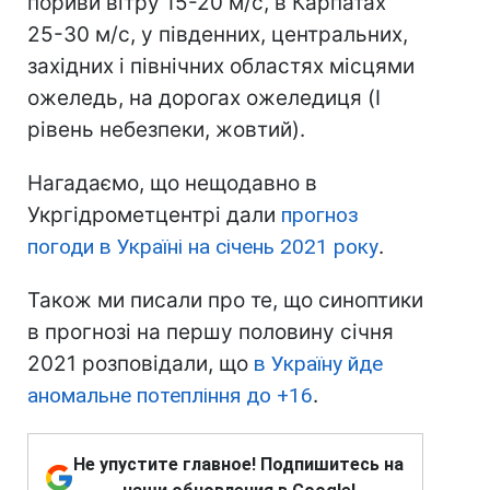
пориви вітру 15-20 м/с, в Карпатах
25-30 м/с, у південних, центральних,
західних і північних областях місцями
ожеледь, на дорогах ожеледиця (I
рівень небезпеки, жовтий).
Нагадаємо, що нещодавно в
Укргідрометцентрі дали
прогноз
погоди в Україні на січень 2021 року
.
Також ми писали про те, що синоптики
в прогнозі на першу половину січня
2021 розповідали, що
в Україну йде
аномальне потепління до +16
.
Не упустите главное! Подпишитесь на