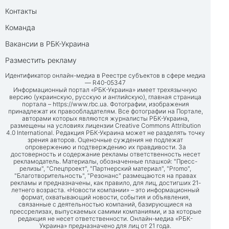
Контакты
Команда
Вакансии в РБК-Украина
Разместить рекламу
Идентификатор онлайн-медиа в Реестре субъектов в сфере медиа
— R40-05347
Информационный портал «РБК-Украина» имеет трехязычную
версию (украинскую, русскую и английскую), главная страница
портала –
https://www.rbc.ua
. Фотографии, изображения
принадлежат их правообладателям. Все фотографии на Портале,
авторами которых являются журналисты РБК-Украина,
размещены на условиях лицензии Creative Commons Attribution
4.0 International. Редакция РБК-Украина может не разделять точку
зрения авторов. Оценочные суждения не подлежат
опровержению и подтверждению их правдивости. За
достоверность и содержание рекламы ответственность несет
рекламодатель. Материалы, обозначенные плашкой: "Пресс-
релизы", "Спецпроект", "Партнерский материал", "Promo",
"Благотворительность", "Резонанс" размещаются на правах
рекламы и предназначены, как правило, для лиц, достигших 21-
летнего возраста. «Новости компании» – это информационный
формат, охватывающий новости, события и объявления,
связанные с деятельностью компаний, базирующиеся на
прессрелизах, выпускаемых самими компаниями, и за которые
редакция не несет ответственности. Онлайн-медиа «РБК-
Украина» предназначено для лиц от 21 года.