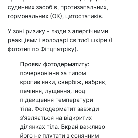
судинних засобів, протизапальних,
гормональних (ОК), цитостатиків.
У зоні ризику - люди з алергічними
реакціями і володарі світлої шкіри (I
фототип по Фітцпатріку).
Прояви фотодерматиту:
почервоніння за типом
кропив'янки, свербіж, набряк,
печіння, лущення, іноді
підвищення температури
тіла. Фотодерматит завжди
з'являється на відкритих
ділянках тіла. Вкрай важливо
його не плутати з сонячним