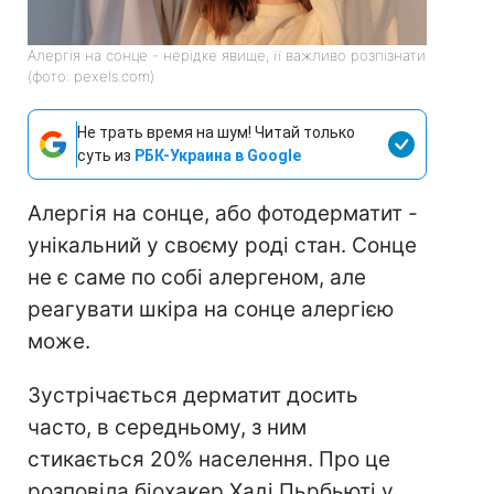
Алергія на сонце - нерідке явище, її важливо розпізнати
(фото: pexels.com)
Не трать время на шум! Читай только
суть из
РБК-Украина в Google
Алергія на сонце, або фотодерматит -
унікальний у своєму роді стан. Сонце
не є саме по собі алергеном, але
реагувати шкіра на сонце алергією
може.
Зустрічається дерматит досить
часто, в середньому, з ним
стикається 20% населення. Про це
розповіла біохакер Хаді Пьрбьюті у