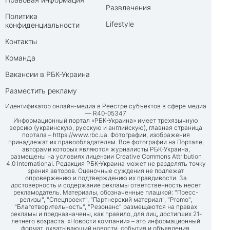
Развлечения
Политика
Lifestyle
конфиденциальности
Контакты
Команда
Вакансии в РБК-Украина
Разместить рекламу
Идентификатор онлайн-медиа в Реестре субъектов в сфере медиа
— R40-05347
Информационный портал «РБК-Украина» имеет трехязычную
версию (украинскую, русскую и английскую), главная страница
портала –
https://www.rbc.ua
. Фотографии, изображения
принадлежат их правообладателям. Все фотографии на Портале,
авторами которых являются журналисты РБК-Украина,
размещены на условиях лицензии Creative Commons Attribution
4.0 International. Редакция РБК-Украина может не разделять точку
зрения авторов. Оценочные суждения не подлежат
опровержению и подтверждению их правдивости. За
достоверность и содержание рекламы ответственность несет
рекламодатель. Материалы, обозначенные плашкой: "Пресс-
релизы", "Спецпроект", "Партнерский материал", "Promo",
"Благотворительность", "Резонанс" размещаются на правах
рекламы и предназначены, как правило, для лиц, достигших 21-
летнего возраста. «Новости компании» – это информационный
формат, охватывающий новости, события и объявления,