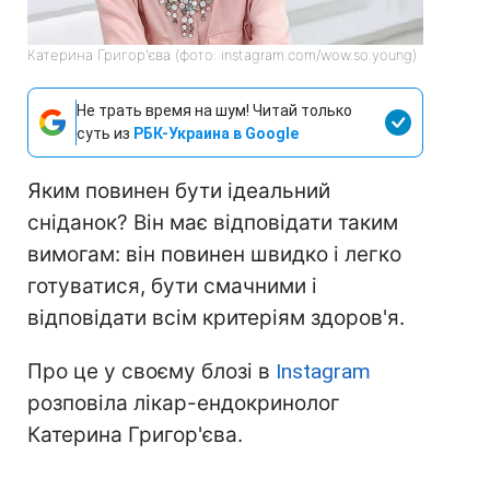
Катерина Григор'єва (фото: instagram.com/wow.so.young)
Не трать время на шум! Читай только
суть из
РБК-Украина в Google
Яким повинен бути ідеальний
сніданок? Він має відповідати таким
вимогам: він повинен швидко і легко
готуватися, бути смачними і
відповідати всім критеріям здоров'я.
Про це у своєму блозі в
Instagram
розповіла лікар-ендокринолог
Катерина Григор'єва.